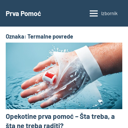
Skoči
na
Prva Pomoć
Izbornik
Smernice
sadržaj
za
hitne
Oznaka:
Termalne povrede
situacije
Opekotine prva pomoć – Šta treba, a
šta ne treba raditi?