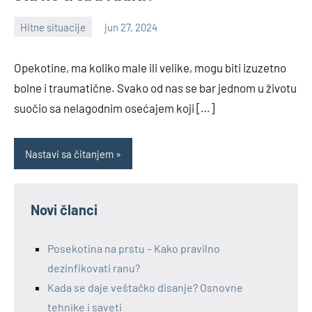
Hitne situacije
jun 27, 2024
Nebojša
Opekotine, ma koliko male ili velike, mogu biti izuzetno
bolne i traumatične. Svako od nas se bar jednom u životu
suočio sa nelagodnim osećajem koji […]
Nastavi sa čitanjem
Novi članci
Posekotina na prstu – Kako pravilno
dezinfikovati ranu?
Kada se daje veštačko disanje? Osnovne
tehnike i saveti