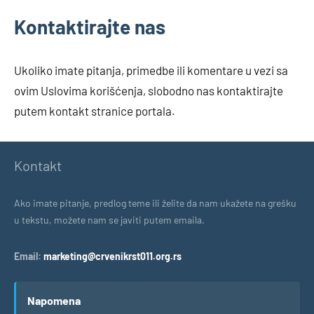
Kontaktirajte nas
Ukoliko imate pitanja, primedbe ili komentare u vezi sa
ovim Uslovima korišćenja, slobodno nas kontaktirajte
putem kontakt stranice portala.
Kontakt
Ako imate pitanje, predlog teme ili želite da nam ukažete na grešku
u tekstu, možete nam se javiti putem emaila.
Email:
marketing@crvenikrst011.org.rs
Napomena