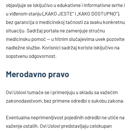
objavljuje se isključivo u edukativne i informativne svrhe i
u viđenom stanju („KAKO JESTE“ i „KAKO DOSTUPNO“),
bez garancija o medicinskoj tačnosti za svaku konkretnu
situaciju. Sadržaj portala ne zamenjuje stručnu
medicinsku pomoć — u hitnim slučajevima uvek pozovite
nadležne službe. Korisnici sadržaj koriste isključivo na
sopstvenu odgovornost.
Merodavno pravo
Ovi Uslovi tumače se i primenjuju u skladu sa važećim
zakonodavstvom, bez primene odredbi o sukobu zakona.
Eventualna neprimenljivost pojedinih odredbi ne utiče na
važenje ostalih. Ovi Uslovi predstavljaju celokupan