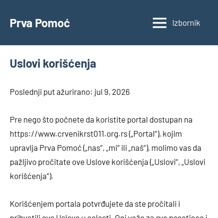
Skoči
na
Prva Pomoć
Izbornik
Smernice
sadržaj
za
hitne
Uslovi korišćenja
situacije
Poslednji put ažurirano: jul 9, 2026
Pre nego što počnete da koristite portal dostupan na
https://www.crvenikrst011.org.rs („Portal“), kojim
upravlja Prva Pomoć („nas“, „mi“ ili „naš“), molimo vas da
pažljivo pročitate ove Uslove korišćenja („Uslovi“, „Uslovi
korišćenja“).
Korišćenjem portala potvrđujete da ste pročitali i
prihvatili ove Uslove u celosti. Oni važe za sve posetioce i