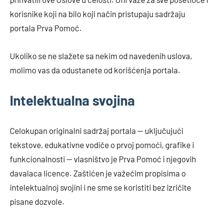
korisnike koji na bilo koji način pristupaju sadržaju
portala Prva Pomoć.
Ukoliko se ne slažete sa nekim od navedenih uslova,
molimo vas da odustanete od korišćenja portala.
Intelektualna svojina
Celokupan originalni sadržaj portala — uključujući
tekstove, edukativne vodiče o prvoj pomoći, grafike i
funkcionalnosti — vlasništvo je Prva Pomoć i njegovih
davalaca licence. Zaštićen je važećim propisima o
intelektualnoj svojini i ne sme se koristiti bez izričite
pisane dozvole.