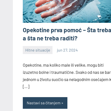
Opekotine prva pomoć – Šta treba
a šta ne treba raditi?
Hitne situacije
jun 27, 2024
Nebojša
Opekotine, ma koliko male ili velike, mogu biti
izuzetno bolne i traumatične. Svako od nas se bar
jednom u životu suočio sa nelagodnim osećajem k
[…]
Nastavi sa čitanjem