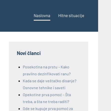
Naslovna
Hitne situacije
Novi članci
Posekotina na prstu – Kako
pravilno dezinfikovati ranu?
Kada se daje veštačko disanje?
Osnovne tehnike i saveti
Opekotine prva pomoć – Šta
treba, a šta ne treba raditi?
Gde se kupuje prva pomoć za