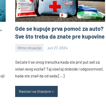
,
Gde se kupuje prva pomoć za auto?
Sve što treba da znate pre kupovine
Hitne situacije
jun 27, 2024
Nebojša
Sećate li se onog trenutka kada ste prvi put seli za
volan svog vozila? Taj osećaj slobode i odgovornosti,
oji
kada ste znali da od sada […]
Nastavi sa čitanjem