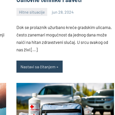
Hitne situacije
jun 28, 2024
Nebojša
Dok se prolaznik užurbano kreće gradskim ulicama,
nji
često zanemari mogućnost da jednog dana može
naići na hitan zdravstveni slučaj. U srcu svakog od
nas živi […]
Nastavi sa čitanjem