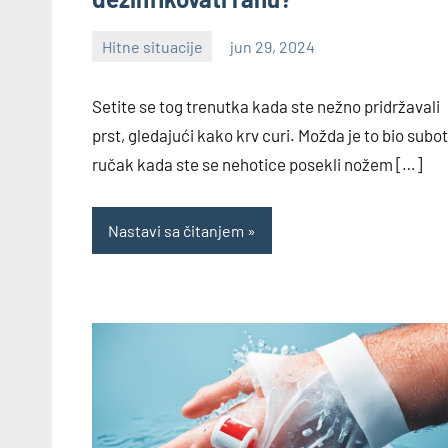
Hitne situacije
jun 29, 2024
Nebojša
Setite se tog trenutka kada ste nežno pridržavali
prst, gledajući kako krv curi. Možda je to bio subot
ručak kada ste se nehotice posekli nožem […]
Nastavi sa čitanjem