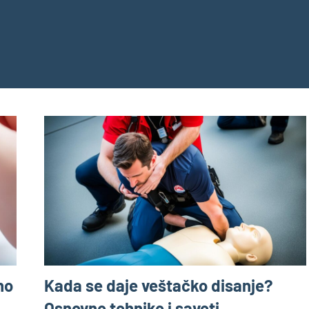
no
Kada se daje veštačko disanje?
Osnovne tehnike i saveti